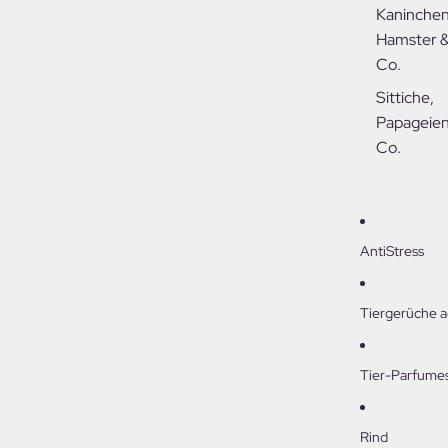
Sonnensc
Kaninchen
z
Hamster 
Co.
Sittiche,
Papageien
Co.
AntiStress
Tiergerüche 
Tier-Parfume
Rind