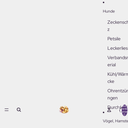
Hunde
Zeckensc
z
Petsile
Leckerlies
Verbands
erial
Kühl/Wär
cke
Ohrentzü
ngen
Artikel
Durchfall/
Warenk
insgesa
Vitamine/
0
Vögel, Hamst
Probiotika