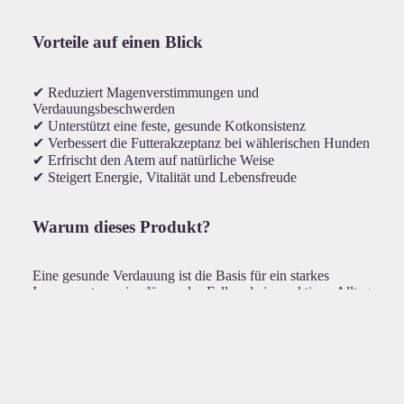
Vorteile auf einen Blick
✔ Reduziert Magenverstimmungen und
Verdauungsbeschwerden
✔ Unterstützt eine feste, gesunde Kotkonsistenz
✔ Verbessert die Futterakzeptanz bei wählerischen Hunden
✔ Erfrischt den Atem auf natürliche Weise
✔ Steigert Energie, Vitalität und Lebensfreude
Warum dieses Produkt?
Eine gesunde Verdauung ist die Basis für ein starkes
Immunsystem, ein glänzendes Fell und einen aktiven Alltag.
Dieses Ergänzungsfuttermittel unterstützt gezielt den Darm,
damit Ihr Hund Nährstoffe besser verwerten kann – für
mehr
Energie, bessere Verdauung und ein rundum gutes
Bauchgefühl
.
€49,90
Empfohlene
Hundegewicht